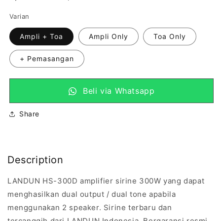
reguler
Varian
Ampli + Toa
Ampli Only
Toa Only
+ Pemasangan
Beli via Whatsapp
Share
Description
LANDUN HS-300D amplifier sirine 300W yang dapat
menghasilkan dual output / dual tone apabila
menggunakan 2 speaker. Sirine terbaru dan
tercanggih dari LANDUN Indonesia. Bergaransi resmi