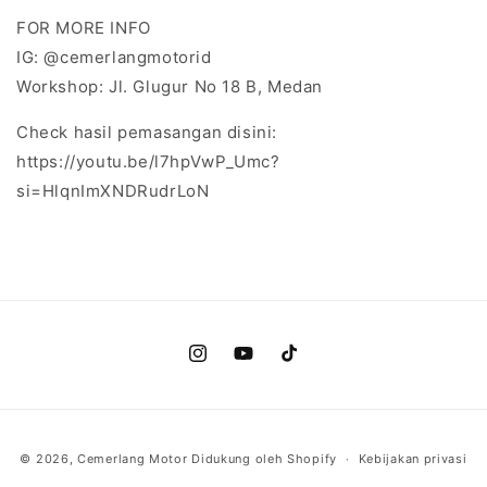
FOR MORE INFO
IG: @cemerlangmotorid
Workshop: Jl. Glugur No 18 B, Medan
Check hasil pemasangan disini:
https://youtu.be/l7hpVwP_Umc?
si=HlqnImXNDRudrLoN
Instagram
YouTube
TikTok
Metode
© 2026,
Cemerlang Motor
Didukung oleh Shopify
Kebijakan privasi
pembayaran