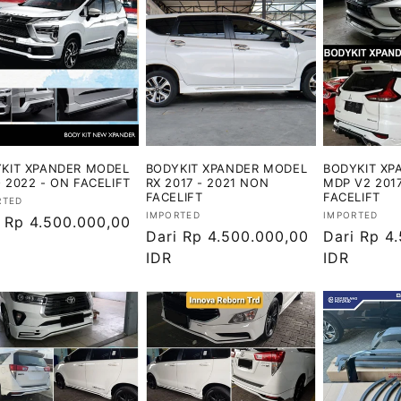
KIT XPANDER MODEL
BODYKIT XPANDER MODEL
BODYKIT XP
 2022 - ON FACELIFT
RX 2017 - 2021 NON
MDP V2 201
FACELIFT
FACELIFT
or:
RTED
Vendor:
Vendor:
IMPORTED
IMPORTED
ga
i Rp 4.500.000,00
Harga
Dari Rp 4.500.000,00
Harga
Dari Rp 4
ler
reguler
IDR
reguler
IDR