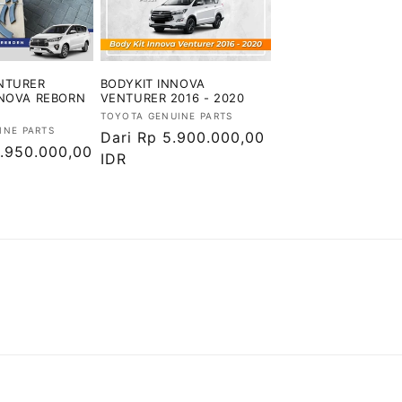
NTURER
BODYKIT INNOVA
NNOVA REBORN
VENTURER 2016 - 2020
Vendor:
TOYOTA GENUINE PARTS
INE PARTS
Harga
Dari Rp 5.900.000,00
4.950.000,00
reguler
IDR