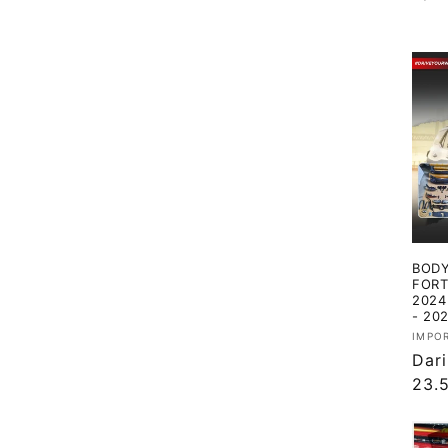
regu
BODY
FORT
2024
- 20
Vend
IMPO
Har
Dari
regu
23.