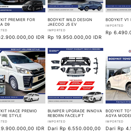
KIT PREMIER FOR
BODYKIT WILD DESIGN
BODYKIT V1 
A D9
JAECOO J5 EV
Vendor:
IMPORTED
or:
Vendor:
RTED
IMPORTED
Harga
Rp 6.490.
ga
32.900.000,00 IDR
Harga
Rp 19.950.000,00 IDR
reguler
ler
reguler
KIT HIACE PREMIO
BUMPER UPGRADE INNOVA
BODYKIT TO
FIRE STYLE
REBORN FACELIFT
AGYA MODE
or:
Vendor:
Vendor:
RTED
IMPORTED
IMPORTED
ga
29.900.000,00 IDR
Harga
Dari Rp 6.550.000,00
Harga
Dari Rp 4