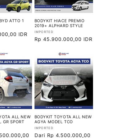
BYD ATTO 1
BODYKIT HIACE PREMIO
2019+ ALPHARD STYLE
Vendor:
IMPORTED
000,00 IDR
Harga
Rp 45.900.000,00 IDR
reguler
YOTA ALL NEW
BODYKIT TOYOTA ALL NEW
L GR SPORT
AGYA MODEL TCO
Vendor:
IMPORTED
.500.000,00
Harga
Dari Rp 4.500.000,00