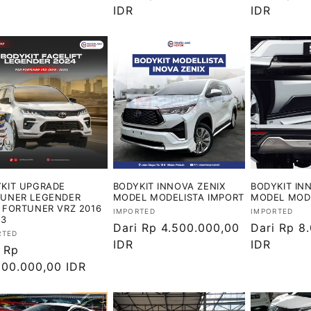
ler
reguler
IDR
reguler
IDR
KIT UPGRADE
BODYKIT INNOVA ZENIX
BODYKIT IN
UNER LEGENDER
MODEL MODELISTA IMPORT
MODEL MODE
 FORTUNER VRZ 2016
Vendor:
Vendor:
IMPORTED
IMPORTED
23
Harga
Dari Rp 4.500.000,00
Harga
Dari Rp 8
or:
RTED
reguler
IDR
reguler
IDR
ga
 Rp
ler
500.000,00 IDR