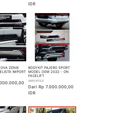
reguler
IDR
NOVA ZENIX
BODYKIT PAJERO SPORT
LISTA IMPORT
MODEL OEM 2022 - ON
FACELIFT
Vendor:
IMPORTED
.000.000,00
Harga
Dari Rp 7.000.000,00
reguler
IDR