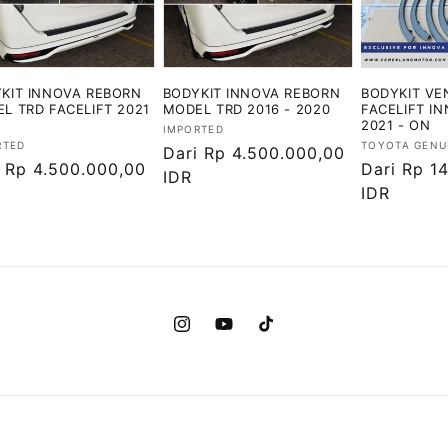
KIT INNOVA REBORN
BODYKIT INNOVA REBORN
BODYKIT VE
L TRD FACELIFT 2021
MODEL TRD 2016 - 2020
FACELIFT I
2021 - ON
Vendor:
IMPORTED
or:
Vendor:
RTED
TOYOTA GENU
Harga
Dari Rp 4.500.000,00
ga
i Rp 4.500.000,00
Harga
Dari Rp 1
reguler
IDR
ler
reguler
IDR
Instagram
YouTube
TikTok