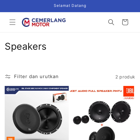
Langsung
Selamat Datang
ke
konten
Keranjang
K
Speakers
o
l
Filter dan urutkan
2 produk
e
k
s
i
: