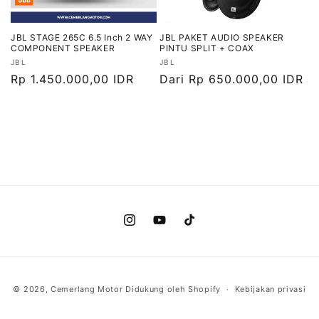
JBL STAGE 265C 6.5 Inch 2 WAY
JBL PAKET AUDIO SPEAKER
COMPONENT SPEAKER
PINTU SPLIT + COAX
Vendor:
Vendor:
JBL
JBL
Harga
Rp 1.450.000,00 IDR
Harga
Dari Rp 650.000,00 IDR
reguler
reguler
Instagram
YouTube
TikTok
Metode
© 2026,
Cemerlang Motor
Didukung oleh Shopify
Kebijakan privasi
pembayaran