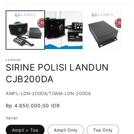
LANDUN
SIRINE POLISI LANDUN
CJB200DA
SKU:
AMPL-LDN-200DA/TOAM-LDN-200DA
Harga
Rp 4.850.000,00 IDR
reguler
Varian
Ampli + Toa
Ampli Only
Toa Only