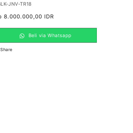
U:
BLK-JNV-TR18
arga
p 8.000.000,00 IDR
eguler
Beli via Whatsapp
Share