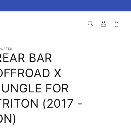
Login
Keranjang
PORTED
REAR BAR
OFFROAD X
JUNGLE FOR
TRITON (2017 -
ON)