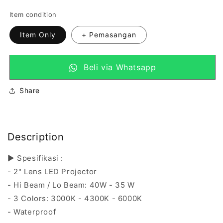
reguler
Item condition
Item Only
+ Pemasangan
Beli via Whatsapp
Share
Description
▶️ Spesifikasi :
- 2" Lens LED Projector
- Hi Beam / Lo Beam: 40W - 35 W
- 3 Colors: 3000K - 4300K - 6000K
- Waterproof