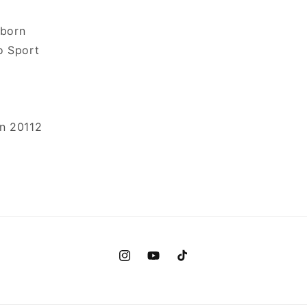
eborn
ro Sport
n 20112
Instagram
YouTube
TikTok