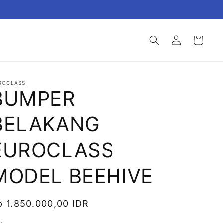
Login
Keranjang
ROCLASS
BUMPER
BELAKANG
EUROCLASS
MODEL BEEHIVE
U:
arga
p 1.850.000,00 IDR
eguler