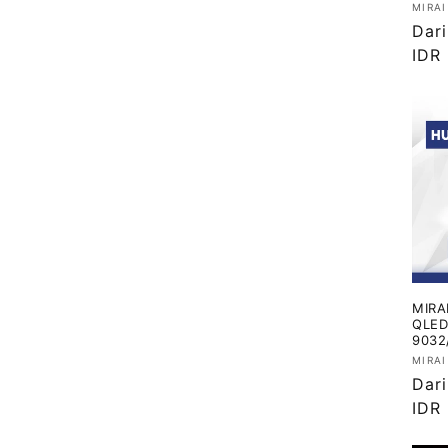
Vend
MIRAI
Har
Dar
regu
IDR
MIRA
QLED
9032
Vend
MIRAI
Har
Dar
regu
IDR