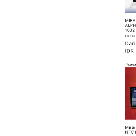
i
MIRA
:
ALPH
1032
Vend
MIRAI
Har
Dari
regu
IDR
Mira
NFC 