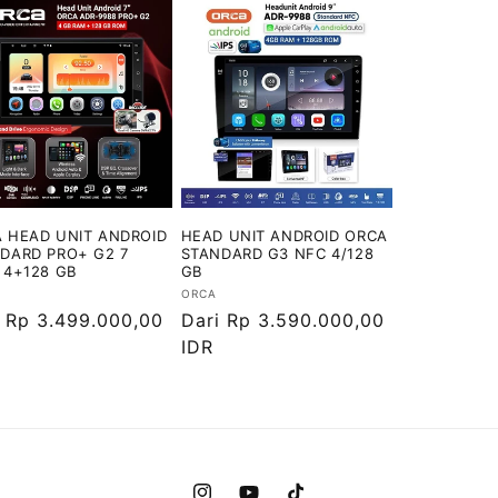
 HEAD UNIT ANDROID
HEAD UNIT ANDROID ORCA
DARD PRO+ G2 7
STANDARD G3 NFC 4/128
 4+128 GB
GB
or:
Vendor:
ORCA
ga
i Rp 3.499.000,00
Harga
Dari Rp 3.590.000,00
ler
reguler
IDR