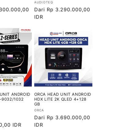
Vendor:
AUDIOTEQ
.300.000,00
Harga
Dari Rp 3.290.000,00
reguler
IDR
 UNIT ANDROID
ORCA HEAD UNIT ANDROID
-9032/1032
HDX LITE 2K QLED 4+128
GB
Vendor:
ORCA
Harga
Dari Rp 3.690.000,00
0,00 IDR
reguler
IDR