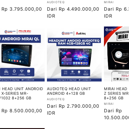
or:
Vendor:
Vendor:
AUDIOTEQ
MIRAI
ga
i Rp 3.795.000,00
Harga
Dari Rp 4.490.000,00
Harga
Dari Rp 6
ler
reguler
IDR
reguler
IDR
I HEAD UNIT ANDROID
AUDIOTEQ HEAD UNIT
MIRAI HEAD
 X-SERIES MR-
ANDROID 4+128 GB
Z SERIES MR
/1032 8+256 GB
8+256 GB
Vendor:
AUDIOTEQ
or:
Vendor:
MIRAI
Harga
Dari Rp 2.790.000,00
ga
i Rp 8.500.000,00
Harga
Dari Rp
reguler
IDR
ler
reguler
10.500.00