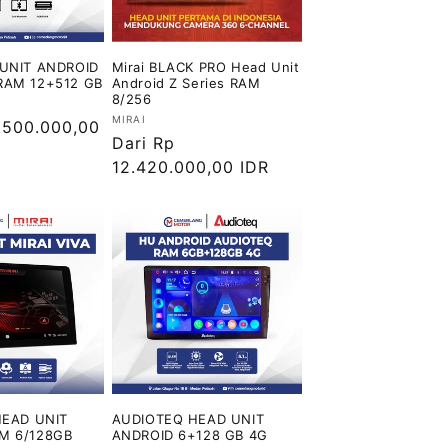
 UNIT ANDROID
Mirai BLACK PRO Head Unit
RAM 12+512 GB
Android Z Series RAM
8/256
Vendor:
MIRAI
1.500.000,00
Harga
Dari Rp
reguler
12.420.000,00 IDR
HEAD UNIT
AUDIOTEQ HEAD UNIT
M 6/128GB
ANDROID 6+128 GB 4G