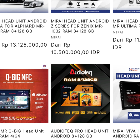
I HEAD UNIT ANDROID
MIRAI HEAD UNIT ANDROID
MIRAI HEAD
A FOR ALPHARD MR-
Z SERIES FOR ZENIX MR-
MR ULTIMA 
 RAM 8+128 GB
1032 RAM 8+128 GB
Vendor:
MIRAI
or:
Vendor:
MIRAI
Harga
Dari Rp 1
ga
 Rp 13.125.000,00
Harga
Dari Rp
reguler
IDR
ler
reguler
10.500.000,00 IDR
i MR Q-BIG Head Unit
AUDIOTEQ PRO HEAD UNIT
MIRAI VIVA 
RAM 4/64
ANDROID 8+128 GB
ANDROID RA