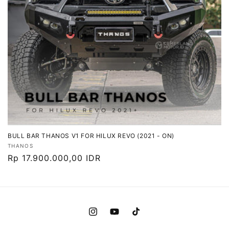
BULL BAR THANOS V1 FOR HILUX REVO (2021 - ON)
Vendor:
THANOS
Harga
Rp 17.900.000,00 IDR
reguler
Instagram
YouTube
TikTok