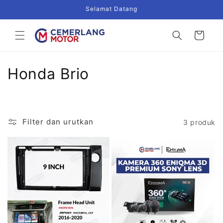
Langsung
Selamat Datang
ke
konten
Keranjang
K
Honda Brio
o
l
Filter dan urutkan
3 produk
e
k
s
i
: